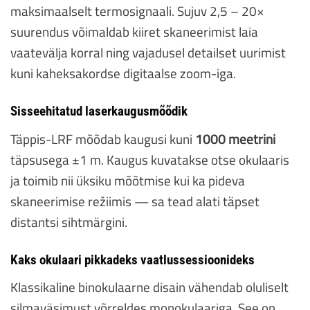
maksimaalselt termosignaali. Sujuv 2,5 – 20×
suurendus võimaldab kiiret skaneerimist laia
vaatevälja korral ning vajadusel detailset uurimist
kuni kaheksakordse digitaalse zoom-iga.
Sisseehitatud laserkaugusmõõdik
Täppis-LRF mõõdab kaugusi kuni
1000 meetrini
täpsusega ±1 m. Kaugus kuvatakse otse okulaaris
ja toimib nii üksiku mõõtmise kui ka pideva
skaneerimise režiimis — sa tead alati täpset
distantsi sihtmärgini.
Kaks okulaari pikkadeks vaatlussessioonideks
Klassikaline binokulaarne disain vähendab oluliselt
silmaväsimust võrreldes monokulaariga. See on