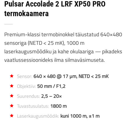
Pulsar Accolade 2 LRF XP50 PRO
termokaamera
Premium-klassi termobinokkel täiustatud 640×480
sensoriga (NETD < 25 mK), 1000 m
laserkaugusmõõdiku ja kahe okulaariga — pikadeks
vaatlussessioonideks ilma silmaväsimuseta.
Sensor:
640 × 480 @ 17 µm, NETD < 25 mK
Objektiiv:
50 mm / F1,2
Suurendus:
2,5 – 20×
Tuvastusulatus:
1800 m
Laserkaugusmõõdik:
kuni 1000 m, ±1 m