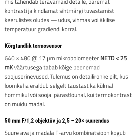
mis tähendab teravamaid detaile, paremat
kontrasti ja kindlamat sihtmärgi tuvastamist
keerulistes oludes — udus, vihmas või äkilise
temperatuurigradiendi korral.
Kõrgtundlik termosensor
640 × 480 @ 17 µm mikrobolomeeter
NETD < 25
mK
väärtusega tabab kõige peenemad
soojuserinevused. Tulemus on detailirohke pilt, kus
loomkeha eraldub selgelt taustast ka külmal
hommikul või soojal pärastlõunal, kui termokontrast
on muidu madal.
50 mm F/1,2 objektiiv ja 2,5 – 20× suurendus
Suure ava ja madala F-arvu kombinatsioon kogub