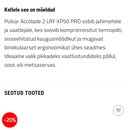
Kellele see on mõeldud
Pulsar Accolade 2 LRF XP50 PRO sobib jahimehele
ja vaatlejale, kes soovib kompromissitut termopilti,
sisseehitatud kaugusmõõdikut ja mugavat
binokulaarset ergonoomikat ühes seadmes.
Ideaalne valik pikkadeks vaatlustundideks põllul,
soos või metsaservas.
SEOTUD TOOTED
Küsimus / Tagasiside
*
-20%
Lisa
soovidesse