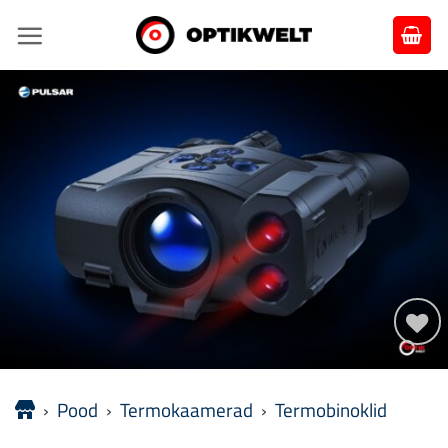
Liigu
sisu
juurde
Lisa
soovidesse
›
Pood
›
Termokaamerad
›
Termobinoklid