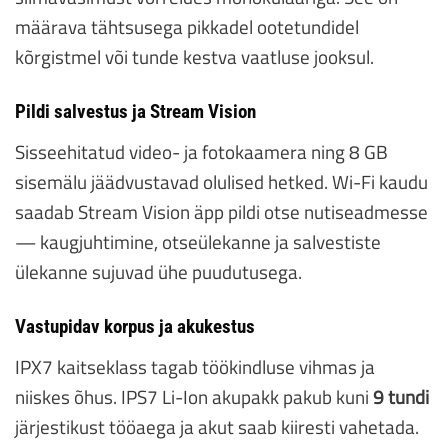
määrava tähtsusega pikkadel ootetundidel
kõrgistmel või tunde kestva vaatluse jooksul.
Pildi salvestus ja Stream Vision
Sisseehitatud video- ja fotokaamera ning 8 GB
sisemälu jäädvustavad olulised hetked. Wi-Fi kaudu
saadab Stream Vision äpp pildi otse nutiseadmesse
— kaugjuhtimine, otseülekanne ja salvestiste
ülekanne sujuvad ühe puudutusega.
Vastupidav korpus ja akukestus
IPX7 kaitseklass tagab töökindluse vihmas ja
niiskes õhus. IPS7 Li-Ion akupakk pakub kuni
9 tundi
järjestikust tööaega ja akut saab kiiresti vahetada.